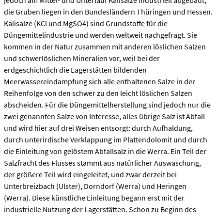
jedoch am Mittel- und Unterlauf Kalisalze industriell abgebaut,
die Gruben liegen in den Bundesländern Thüringen und Hessen.
Kalisalze (KCl und MgSO4) sind Grundstoffe für die
Düngemittelindustrie und werden weltweit nachgefragt. Sie
kommen in der Natur zusammen mit anderen löslichen Salzen
und schwerlöslichen Mineralien vor, weil bei der
erdgeschichtlich die Lagerstätten bildenden
Meerwassereindampfung sich alle enthaltenen Salze in der
Reihenfolge von den schwer zu den leicht löslichen Salzen
abscheiden. Für die Düngemittelherstellung sind jedoch nur die
zwei genannten Salze von Interesse, alles übrige Salz ist Abfall
und wird hier auf drei Weisen entsorgt: durch Aufhaldung,
durch unterirdische Verklappung im Plattendolomit und durch
die Einleitung von gelöstem Abfallsalz in die Werra. Ein Teil der
Salzfracht des Flusses stammt aus natürlicher Auswaschung,
der größere Teil wird eingeleitet, und zwar derzeit bei
Unterbreizbach (Ulster), Dorndorf (Werra) und Heringen
(Werra). Diese künstliche Einleitung begann erst mit der
industrielle Nutzung der Lagerstätten. Schon zu Beginn des