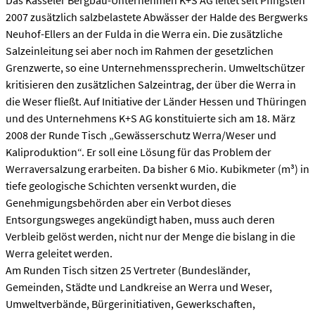
Das Kasseler Bergbau-Unternehmen K+S AG leitet seit Pfingsten
2007 zusätzlich salzbelastete Abwässer der Halde des Bergwerks
Neuhof-Ellers an der Fulda in die Werra ein. Die zusätzliche
Salzeinleitung sei aber noch im Rahmen der gesetzlichen
Grenzwerte, so eine Unternehmenssprecherin. Umweltschützer
kritisieren den zusätzlichen Salzeintrag, der über die Werra in
die Weser fließt. Auf Initiative der Länder Hessen und Thüringen
und des Unternehmens K+S AG konstituierte sich am 18. März
2008 der Runde Tisch „Gewässerschutz Werra/Weser und
Kaliproduktion“. Er soll eine Lösung für das Problem der
Werraversalzung erarbeiten. Da bisher 6 Mio. Kubikmeter (m³) in
tiefe geologische Schichten versenkt wurden, die
Genehmigungsbehörden aber ein Verbot dieses
Entsorgungsweges angekündigt haben, muss auch deren
Verbleib gelöst werden, nicht nur der Menge die bislang in die
Werra geleitet werden.
Am Runden Tisch sitzen 25 Vertreter (Bundesländer,
Gemeinden, Städte und Landkreise an Werra und Weser,
Umweltverbände, Bürgerinitiativen, Gewerkschaften,