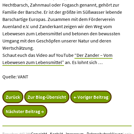
Hechtbarsch, Zahnmaul oder Fogasch genannt, gehört zur
Familie der Barsche. Er ist der größte im Süßwasser lebende
Barschartige Europas. Zusammen mit dem Förderverein
Auenland e.V. und Zanderkant zeigen wir den Weg vom
Lebewesen zum Lebensmittel und betonen den bewussten
Umgang mit den Geschöpfen unserer Natur und deren
Wertschätzung.
Schaut euch das Video auf YouTube
“Der Zander – Vom
Lebewesen zum Lebensmittel”
an. Es lohnt sich …
Quelle: VANT
Zurück
Zur Blog-Übersicht
← Voriger Beitrag
Nächster Beitrag →
Besucher: 447.288
Copyright
-
Kontakt
-
Impressum
-
Datenschutzerklärung
Login